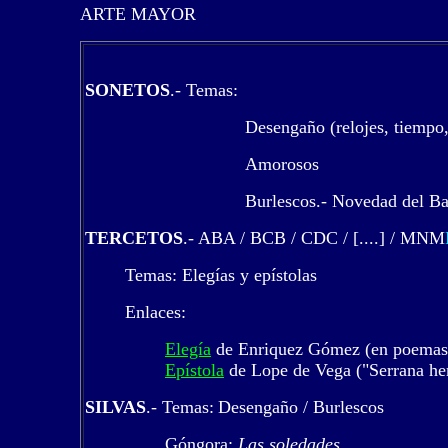
ARTE MAYOR
SONETOS
.- Temas:
Desengaño (relojes, tiempo,
Amorosos
Burlescos.- Novedad del Ba
TERCETOS
.- ABA / BCB / CDC / [....] / MNM
Temas: Elegías y epístolas
Enlaces:
Elegía
de Enriquez Gómez (en poemas 
Epístola
de Lope de Vega ("Serrana he
SILVAS
.- Temas:
Desengaño / Burlescos
Góngora:
Las soledades