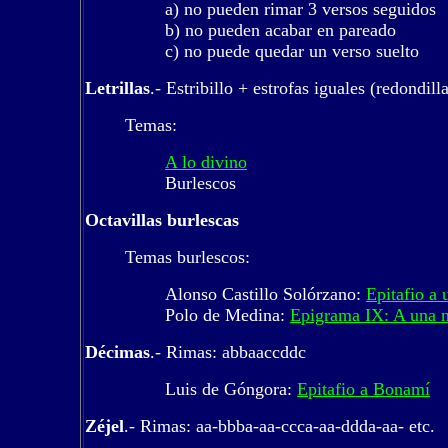
a) no pueden rimar 3 versos seguidos
b) no pueden acabar en pareado
c) no puede quedar un verso suelto
Letrillas
.- Estribillo + estrofas iguales (redondilla
Temas:
A lo divino
Burlescos
Octavillas burlescas
Temas
burlescos:
Alonso Castillo Solórzano:
Epitafio a
Polo de Medina:
Epigrama IX: A una 
Décimas
.- Rimas: abbaaccddc
Luis de Góngora:
Epitafio a Bonamí
Zéjel
.- Rimas: aa-bbba-aa-ccca-aa-ddda-aa- etc.